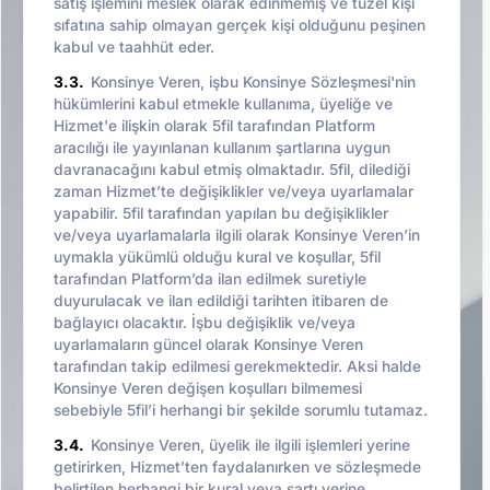
satış işlemini meslek olarak edinmemiş ve tüzel kişi
sıfatına sahip olmayan gerçek kişi olduğunu peşinen
kabul ve taahhüt eder.
3.3.
Konsinye Veren, işbu Konsinye Sözleşmesi'nin
hükümlerini kabul etmekle kullanıma, üyeliğe ve
Hizmet'e ilişkin olarak 5fil tarafından Platform
aracılığı ile yayınlanan kullanım şartlarına uygun
davranacağını kabul etmiş olmaktadır. 5fil, dilediği
zaman Hizmet’te değişiklikler ve/veya uyarlamalar
yapabilir. 5fil tarafından yapılan bu değişiklikler
ve/veya uyarlamalarla ilgili olarak Konsinye Veren’in
uymakla yükümlü olduğu kural ve koşullar, 5fil
tarafından Platform’da ilan edilmek suretiyle
duyurulacak ve ilan edildiği tarihten itibaren de
bağlayıcı olacaktır. İşbu değişiklik ve/veya
uyarlamaların güncel olarak Konsinye Veren
tarafından takip edilmesi gerekmektedir. Aksi halde
Konsinye Veren değişen koşulları bilmemesi
sebebiyle 5fil’i herhangi bir şekilde sorumlu tutamaz.
3.4.
Konsinye Veren, üyelik ile ilgili işlemleri yerine
getirirken, Hizmet’ten faydalanırken ve sözleşmede
belirtilen herhangi bir kural veya şartı yerine