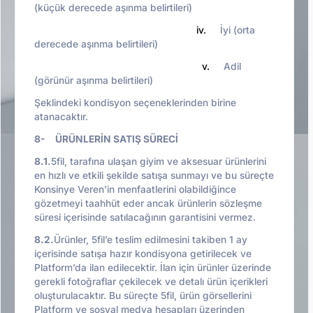
(küçük derecede aşınma belirtileri)
iv.
İyi (orta
derecede aşınma belirtileri)
v.
Adil
(görünür aşınma belirtileri)
Şeklindeki kondisyon seçeneklerinden birine
atanacaktır.
8- ÜRÜNLERİN SATIŞ SÜRECİ
8.1.
5fil, tarafına ulaşan giyim ve aksesuar ürünlerini
en hızlı ve etkili şekilde satışa sunmayı ve bu süreçte
Konsinye Veren’in menfaatlerini olabildiğince
gözetmeyi taahhüt eder ancak ürünlerin sözleşme
süresi içerisinde satılacağının garantisini vermez.
8.2.
Ürünler, 5fil’e teslim edilmesini takiben 1 ay
içerisinde satışa hazır kondisyona getirilecek ve
Platform’da ilan edilecektir. İlan için ürünler üzerinde
gerekli fotoğraflar çekilecek ve detalı ürün içerikleri
oluşturulacaktır. Bu süreçte 5fil, ürün görsellerini
Platform ve sosyal medya hesapları üzerinden