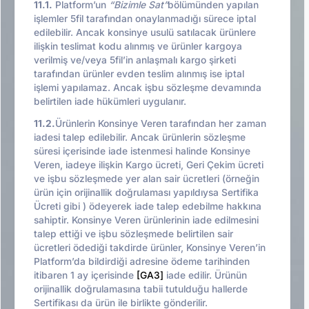
11.1.
Platform’un
“Bizimle Sat”
bölümünden yapılan
işlemler 5fil tarafından onaylanmadığı sürece iptal
edilebilir. Ancak konsinye usulü satılacak ürünlere
ilişkin teslimat kodu alınmış ve ürünler kargoya
verilmiş ve/veya 5fil’in anlaşmalı kargo şirketi
tarafından ürünler evden teslim alınmış ise iptal
işlemi yapılamaz. Ancak işbu sözleşme devamında
belirtilen iade hükümleri uygulanır.
11.2.
Ürünlerin Konsinye Veren tarafından her zaman
iadesi talep edilebilir. Ancak ürünlerin sözleşme
süresi içerisinde iade istenmesi halinde Konsinye
Veren, iadeye ilişkin Kargo ücreti, Geri Çekim ücreti
ve işbu sözleşmede yer alan sair ücretleri (örneğin
ürün için orijinallik doğrulaması yapıldıysa Sertifika
Ücreti gibi ) ödeyerek iade talep edebilme hakkına
sahiptir. Konsinye Veren ürünlerinin iade edilmesini
talep ettiği ve işbu sözleşmede belirtilen sair
ücretleri ödediği takdirde ürünler, Konsinye Veren’in
Platform’da bildirdiği adresine ödeme tarihinden
itibaren 1 ay içerisinde
[GA3]
iade edilir. Ürünün
orijinallik doğrulamasına tabii tutulduğu hallerde
Sertifikası da ürün ile birlikte gönderilir.