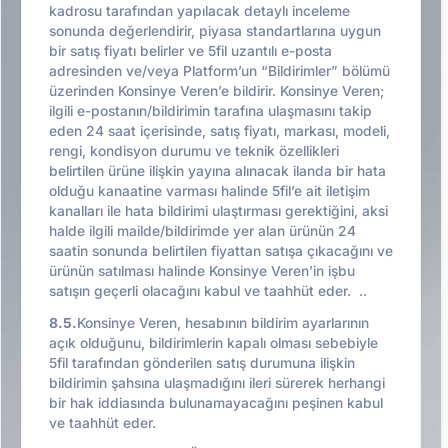
kadrosu tarafından yapılacak detaylı inceleme
sonunda değerlendirir, piyasa standartlarına uygun
bir satış fiyatı belirler ve 5fil uzantılı e-posta
adresinden ve/veya Platform’un “Bildirimler” bölümü
üzerinden Konsinye Veren’e bildirir. Konsinye Veren;
ilgili e-postanın/bildirimin tarafına ulaşmasını takip
eden 24 saat içerisinde, satış fiyatı, markası, modeli,
rengi, kondisyon durumu ve teknik özellikleri
belirtilen ürüne ilişkin yayına alınacak ilanda bir hata
olduğu kanaatine varması halinde 5fil’e ait iletişim
kanalları ile hata bildirimi ulaştırması gerektiğini, aksi
halde ilgili mailde/bildirimde yer alan ürünün 24
saatin sonunda belirtilen fiyattan satışa çıkacağını ve
ürünün satılması halinde Konsinye Veren’in işbu
satışın geçerli olacağını kabul ve taahhüt eder. ..
8.5.
Konsinye Veren, hesabının bildirim ayarlarının
açık olduğunu, bildirimlerin kapalı olması sebebiyle
5fil tarafından gönderilen satış durumuna ilişkin
bildirimin şahsına ulaşmadığını ileri sürerek herhangi
bir hak iddiasında bulunamayacağını peşinen kabul
ve taahhüt eder.