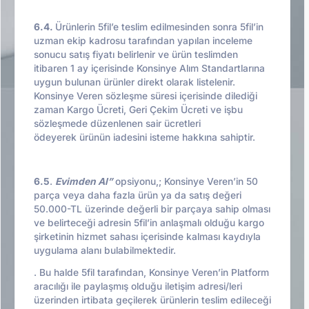
6.4.
Ürünlerin 5fil’e teslim edilmesinden sonra 5fil’in
uzman ekip kadrosu tarafından yapılan inceleme
sonucu satış fiyatı belirlenir ve ürün teslimden
itibaren 1 ay içerisinde Konsinye Alım Standartlarına
uygun bulunan ürünler direkt olarak listelenir.
Konsinye Veren sözleşme süresi içerisinde dilediği
zaman Kargo Ücreti, Geri Çekim Ücreti ve işbu
sözleşmede düzenlenen sair ücretleri
ödeyerek ürünün iadesini isteme hakkına sahiptir.
6.5
.
Evimden Al”
opsiyonu,; Konsinye Veren’in 50
parça veya daha fazla ürün ya da satış değeri
50.000-TL üzerinde değerli bir parçaya sahip olması
ve belirteceği adresin 5fil’in anlaşmalı olduğu kargo
şirketinin hizmet sahası içerisinde kalması kaydıyla
uygulama alanı bulabilmektedir.
. Bu halde 5fil tarafından, Konsinye Veren’in Platform
aracılığı ile paylaşmış olduğu iletişim adresi/leri
üzerinden irtibata geçilerek ürünlerin teslim edileceği