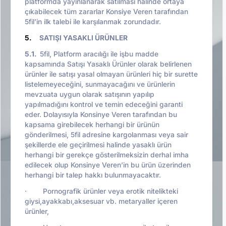
platformda yayınlanarak satılması halinde ortaya
çıkabilecek tüm zararlar Konsiye Veren tarafından
5fil’in ilk talebi ile karşılanmak zorundadır.
5.
SATIŞI YASAKLI ÜRÜNLER
5.1.
5fil, Platform aracılığı ile işbu madde
kapsamında Satışı Yasaklı Ürünler olarak belirlenen
ürünler ile satışı yasal olmayan ürünleri hiç bir surette
listelemeyeceğini, sunmayacağını ve ürünlerin
mevzuata uygun olarak satışının yapılıp
yapılmadığını kontrol ve temin edeceğini garanti
eder. Dolayısıyla Konsinye Veren tarafından bu
kapsama girebilecek herhangi bir ürünün
gönderilmesi, 5fil adresine kargolanması veya sair
şekillerde ele geçirilmesi halinde yasaklı ürün
herhangi bir gerekçe gösterilmeksizin derhal imha
edilecek olup Konsinye Veren’in bu ürün üzerinden
herhangi bir talep hakkı bulunmayacaktır.
· Pornografik ürünler veya erotik nitelikteki
giysi,ayakkabı,aksesuar vb. metaryaller içeren
ürünler,