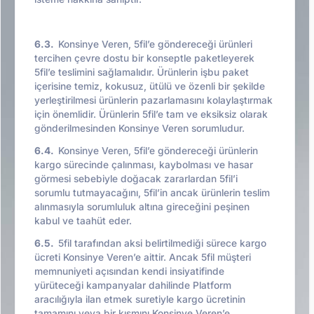
6.3.
Konsinye Veren, 5fil’e göndereceği ürünleri
tercihen çevre dostu bir konseptle paketleyerek
5fil’e teslimini sağlamalıdır. Ürünlerin işbu paket
içerisine temiz, kokusuz, ütülü ve özenli bir şekilde
yerleştirilmesi ürünlerin pazarlamasını kolaylaştırmak
için önemlidir. Ürünlerin 5fil’e tam ve eksiksiz olarak
gönderilmesinden Konsinye Veren sorumludur.
6.4.
Konsinye Veren, 5fil’e göndereceği ürünlerin
kargo sürecinde çalınması, kaybolması ve hasar
görmesi sebebiyle doğacak zararlardan 5fil’i
sorumlu tutmayacağını, 5fil’in ancak ürünlerin teslim
alınmasıyla sorumluluk altına gireceğini peşinen
kabul ve taahüt eder.
6.5.
5fil tarafından aksi belirtilmediği sürece kargo
ücreti Konsinye Veren’e aittir. Ancak 5fil müşteri
memnuniyeti açısından kendi insiyatifinde
yürüteceği kampanyalar dahilinde Platform
aracılığıyla ilan etmek suretiyle kargo ücretinin
tamamını veya bir kısmını Konsinye Veren’e