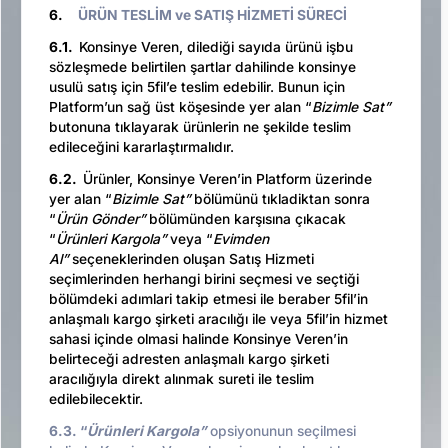
6.
ÜRÜN TESLİM ve SATIŞ HİZMETİ SÜRECİ
6.1.
Konsinye Veren, dilediği sayıda ürünü işbu
sözleşmede belirtilen şartlar dahilinde konsinye
usulü satış için 5fil’e teslim edebilir. Bunun için
Platform’un sağ üst köşesinde yer alan “
Bizimle Sat”
butonuna tıklayarak ürünlerin ne şekilde teslim
edileceğini kararlaştırmalıdır.
6.2.
Ürünler, Konsinye Veren’in Platform üzerinde
yer alan “
Bizimle Sat”
bölümünü tıkladiktan sonra
“
Ürün Gönder”
bölümünden karşısına çıkacak
“
Ürünleri Kargola”
veya “
Evimden
Al”
seçeneklerinden oluşan Satış Hizmeti
seçimlerinden herhangi birini seçmesi ve seçtiği
bölümdeki adımlari takip etmesi ile beraber 5fil’in
anlaşmalı kargo şirketi aracılığı ile veya 5fil’in hizmet
sahasi içinde olmasi halinde Konsinye Veren’in
belirteceği adresten anlaşmalı kargo şirketi
aracılığıyla direkt alınmak sureti ile teslim
edilebilecektir.
6.3. “
Ürünleri Kargola”
opsiyonunun seçilmesi