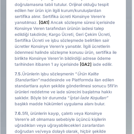
doğrulamasına tabii tutulur. Orijinal olduğu tespit
edilen her ürün için ilgili kurum/kuruluşlardan
sertifika alınır. Sertifika ücreti Konsinye Veren’e
yansıtılmaz.
[GA1]
Ancak sözleşme süresi içerisinde
Konsinye Veren tarafından ürünün iadesi talep
edildiği takdirde; Kargo Ücreti, Geri Çekim Ücreti,
Sertifika Ücreti ve işbu sözleşmede belirtilen sair
ücretler Konsinye Veren’e yansıtılır. İlgili ücretlerin
ödenmesi halinde sözleşme konusu ürün, sertifika ile
birlikte Konsinye Veren’in bildirdiği adrese ödeme
tarihinden itibaren 1 ay içerisinde
[GA2]
iade edilir.
7.5.
Ürünlerin işbu sözleşmenin “
Ürün Kalite
Standartları”
maddesinde ve Platformda ilan edilen
standartlara aykırı şekilde gönderilmesi sonucu 5fil’in
ürünleri reddetme ve iade sürecini başlatma hakkı
saklıdır. Böyle bir durumda “
İptal-İade Koşulları”
başlıklı madde hükümleri uygulama alanı bulur.
7.6.
5fil, ürünlerin kayıp, çalıntı veya Konsinye
Veren’e ait olmaması sebebiyle üçüncü kişilerin
uğradıkları veya uğrayabilecekleri zararlardan
doğrudan ve/veya dolaylı olarak, hiçbir şekilde