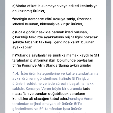
e)
Marka etiketi bulunmayan veya etiketi kesilmiş ya
da kazınmış ürünler,
f)
Belirgin derecede kötü kokuya sahip, üzerinde
lekeleri bulunan, kirlenmiş ve kırışık ürünler,
g)
Gözle görülür şekilde parmak izleri bulunan,
çıkarıldığı takdirde ayakkabının orijinalliğini bozacak
şekilde tabanlık takılmış, içeriğinde kalıntı bulunan
ayakkabılar
h)
Yukarıda sayılanlar ile sınırlı kalmamak kaydı ile 5fil
tarafından platformun ilgili bölümünde paylaşılan
5fil’in Konsinye Alım Standartlarına aykırı ürünler
4.4.
İşbu ürün kategorilerine ve kalite standartlarına
aykırı ürünlerin gönderilmesi halinde 5fil’in işbu
ürünleri reddetme ve iade sürecini başlatma hakkı
saklıdır. Konsinye Veren böyle bir durumda
iade
masrafları ve bundan doğabilecek zararların
kendisine ait olacağını kabul eder.
Konsinye Veren
tarafından orijinal olmayan bir ürünün 5fil’e
gönderilmesi ve 5fil tarafından işbu ürünün