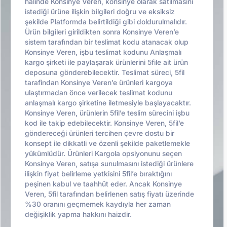
halinde Konsinye Veren, konsinye olarak satılmasını
istediği ürüne ilişkin bilgileri doğru ve eksiksiz
şekilde Platformda belirtildiği gibi doldurulmalıdır.
Ürün bilgileri girildikten sonra Konsinye Veren’e
sistem tarafından bir teslimat kodu atanacak olup
Konsinye Veren, işbu teslimat kodunu Anlaşmalı
kargo şirketi ile paylaşarak ürünlerini 5file ait ürün
deposuna gönderebilecektir. Teslimat süreci, 5fil
tarafindan Konsinye Veren’e ürünleri kargoya
ulaştırmadan önce verilecek teslimat kodunu
anlaşmalı kargo şirketine iletmesiyle başlayacaktır.
Konsinye Veren, ürünlerin 5fil’e teslim sürecini işbu
kod ile takip edebilecektir. Konsinye Veren, 5fil’e
göndereceği ürünleri tercihen çevre dostu bir
konsept ile dikkatli ve özenli şekilde paketlemekle
yükümlüdür. Ürünleri Kargola opsiyonunu seçen
Konsinye Veren, satışa sunulmasını istediği ürünlere
ilişkin fiyat belirleme yetkisini 5fil’e bıraktığını
peşinen kabul ve taahhüt eder. Ancak Konsinye
Veren, 5fil tarafından belirlenen satış fiyatı üzerinde
%30 oranını geçmemek kaydıyla her zaman
değişiklik yapma hakkını haizdir.