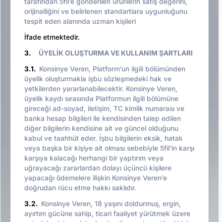
tarafından 5fil’e gönderilen ürünlerin satış değerini,
orijinalliğini ve belirlenen standartlara uygunluğunu
tespit eden alanında uzman kişileri
İfade etmektedir.
3.
ÜYELİK OLUŞTURMA VE KULLANIM ŞARTLARI
3.1.
Konsinye Veren, Platform’un ilgili bölümünden
üyelik oluşturmakla işbu sözleşmedeki hak ve
yetkilerden yararlanabilecektir. Konsinye Veren,
üyelik kaydı sırasında Platformun ilgili bölümüne
gireceği ad-soyad, iletişim, TC kimlik numarası ve
banka hesap bilgileri ile kendisinden talep edilen
diğer bilgilerin kendisine ait ve güncel olduğunu
kabul ve taahhüt eder. İşbu bilgilerin eksik, hatalı
veya başka bir kişiye ait olması sebebiyle 5fil’in karşı
karşıya kalacağı herhangi bir yaptırım veya
uğrayacağı zararlardan dolayı üçüncü kişilere
yapacağı ödemelere ilişkin Konsinye Veren’e
doğrudan rücu etme hakkı saklıdır.
3.2.
Konsinye Veren, 18 yaşını doldurmuş, ergin,
ayırtım gücüne sahip, ticari faaliyet yürütmek üzere