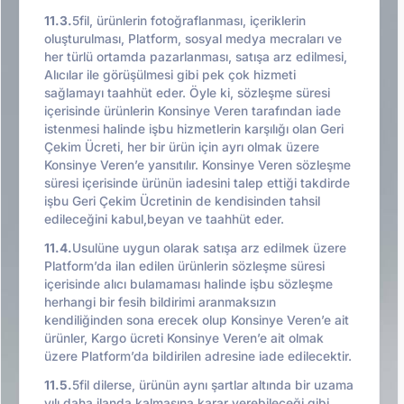
11.3.
5fil, ürünlerin fotoğraflanması, içeriklerin
oluşturulması, Platform, sosyal medya mecraları ve
her türlü ortamda pazarlanması, satışa arz edilmesi,
Alıcılar ile görüşülmesi gibi pek çok hizmeti
sağlamayı taahhüt eder. Öyle ki, sözleşme süresi
içerisinde ürünlerin Konsinye Veren tarafından iade
istenmesi halinde işbu hizmetlerin karşılığı olan Geri
Çekim Ücreti, her bir ürün için ayrı olmak üzere
Konsinye Veren’e yansıtılır. Konsinye Veren sözleşme
süresi içerisinde ürünün iadesini talep ettiği takdirde
işbu Geri Çekim Ücretinin de kendisinden tahsil
edileceğini kabul,beyan ve taahhüt eder.
11.4.
Usulüne uygun olarak satışa arz edilmek üzere
Platform’da ilan edilen ürünlerin sözleşme süresi
içerisinde alıcı bulamaması halinde işbu sözleşme
herhangi bir fesih bildirimi aranmaksızın
kendiliğinden sona erecek olup Konsinye Veren’e ait
ürünler, Kargo ücreti Konsinye Veren’e ait olmak
üzere Platform’da bildirilen adresine iade edilecektir.
11.5.
5fil dilerse, ürünün aynı şartlar altında bir uzama
yılı daha ilanda kalmasına karar verebileceği gibi