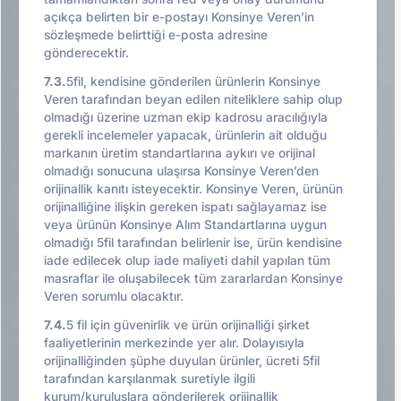
açıkça belirten bir e-postayı Konsinye Veren’in
sözleşmede belirttiği e-posta adresine
gönderecektir.
7.3.
5fil, kendisine gönderilen ürünlerin Konsinye
Veren tarafından beyan edilen niteliklere sahip olup
olmadığı üzerine uzman ekip kadrosu aracılığıyla
gerekli incelemeler yapacak, ürünlerin ait olduğu
markanın üretim standartlarına aykırı ve orijinal
olmadığı sonucuna ulaşırsa Konsinye Veren’den
orijinallik kanıtı isteyecektir. Konsinye Veren, ürünün
orijinalliğine ilişkin gereken ispatı sağlayamaz ise
veya ürünün Konsinye Alım Standartlarına uygun
olmadığı 5fil tarafından belirlenir ise, ürün kendisine
iade edilecek olup iade maliyeti dahil yapılan tüm
masraflar ile oluşabilecek tüm zararlardan Konsinye
Veren sorumlu olacaktır.
7.4.
5 fil için güvenirlik ve ürün orijinalliği şirket
faaliyetlerinin merkezinde yer alır. Dolayısıyla
orijinalliğinden şüphe duyulan ürünler, ücreti 5fil
tarafından karşılanmak suretiyle ilgili
kurum/kuruluşlara gönderilerek orijinallik