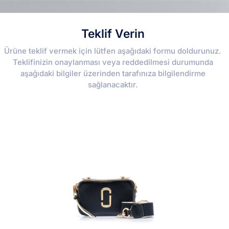
Teklif Verin
Ürüne teklif vermek için lütfen aşağıdaki formu doldurunuz.
Teklifinizin onaylanması veya reddedilmesi durumunda
aşağıdaki bilgiler üzerinden tarafınıza bilgilendirme
sağlanacaktır.